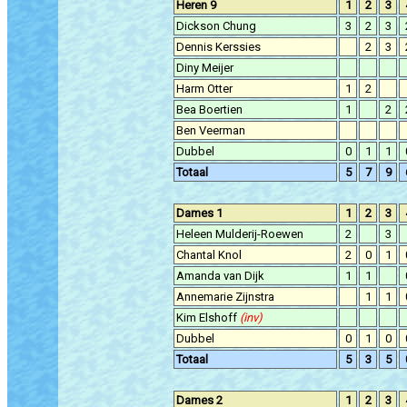
Heren 9
1
2
3
Dickson Chung
3
2
3
Dennis Kerssies
2
3
Diny Meijer
Harm Otter
1
2
Bea Boertien
1
2
Ben Veerman
Dubbel
0
1
1
Totaal
5
7
9
Dames 1
1
2
3
Heleen Mulderij-Roewen
2
3
Chantal Knol
2
0
1
Amanda van Dijk
1
1
Annemarie Zijnstra
1
1
Kim Elshoff
(inv)
Dubbel
0
1
0
Totaal
5
3
5
Dames 2
1
2
3