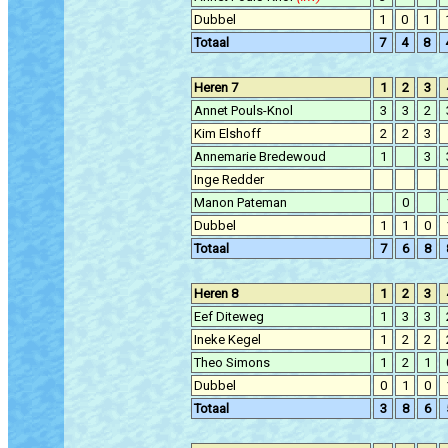
Dubbel
1
0
1
Totaal
7
4
8
Heren 7
1
2
3
Annet Pouls-Knol
3
3
2
Kim Elshoff
2
2
3
Annemarie Bredewoud
1
3
Inge Redder
Manon Pateman
0
Dubbel
1
1
0
Totaal
7
6
8
Heren 8
1
2
3
Eef Diteweg
1
3
3
Ineke Kegel
1
2
2
Theo Simons
1
2
1
Dubbel
0
1
0
Totaal
3
8
6