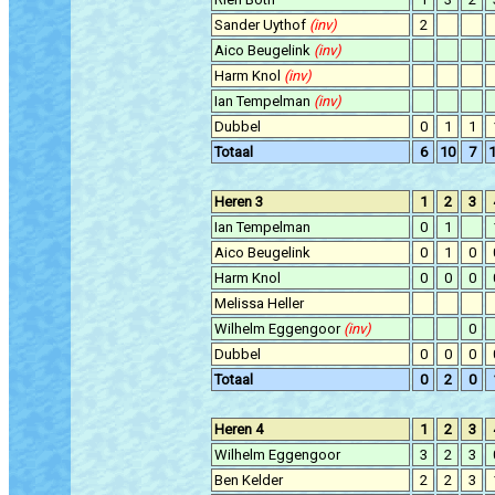
Sander Uythof
(inv)
2
Aico Beugelink
(inv)
Harm Knol
(inv)
Ian Tempelman
(inv)
Dubbel
0
1
1
Totaal
6
10
7
Heren 3
1
2
3
Ian Tempelman
0
1
Aico Beugelink
0
1
0
Harm Knol
0
0
0
Melissa Heller
Wilhelm Eggengoor
(inv)
0
Dubbel
0
0
0
Totaal
0
2
0
Heren 4
1
2
3
Wilhelm Eggengoor
3
2
3
Ben Kelder
2
2
3