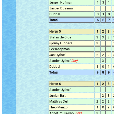
Jurgen Hofman
1
3
1
Jasper Dozeman
Dubbel
0
1
0
Totaal
6
8
7
Heren 5
1
2
3
Stefan de Olde
3
3
3
Sjonny Lubbers
3
Lex Koopman
3
Jan Uythof
2
2
2
Sander Uythof
(inv)
3
Dubbel
1
0
1
Totaal
9
8
9
Heren 6
1
2
3
Sander Uythof
Jurrian Balt
2
3
Matthias Dul
2
2
2
Theo Menzo
1
0
2
Annet Pouls-Knol
(inv)
3