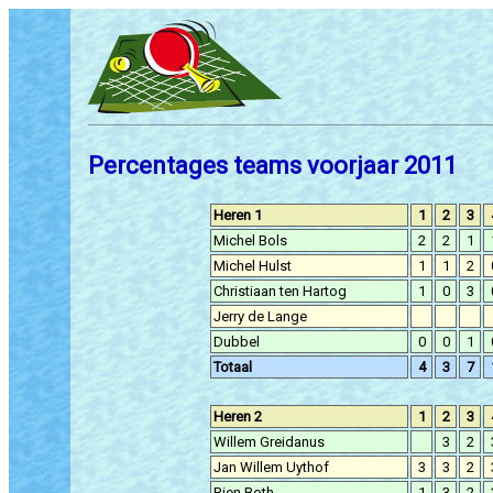
Percentages teams voorjaar 2011
Heren 1
1
2
3
Michel Bols
2
2
1
Michel Hulst
1
1
2
Christiaan ten Hartog
1
0
3
Jerry de Lange
Dubbel
0
0
1
Totaal
4
3
7
Heren 2
1
2
3
Willem Greidanus
3
2
Jan Willem Uythof
3
3
2
Rien Both
1
3
2