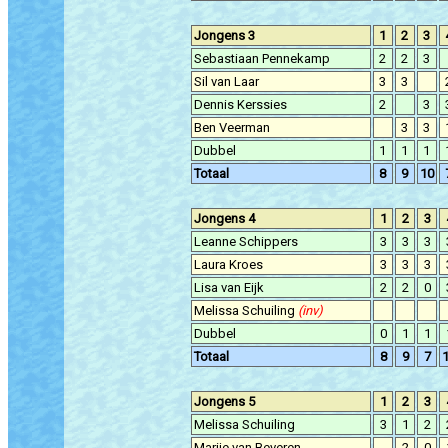
Jongens 3
1
2
3
Sebastiaan Pennekamp
2
2
3
Sil van Laar
3
3
Dennis Kerssies
2
3
Ben Veerman
3
3
Dubbel
1
1
1
Totaal
8
9
10
Jongens 4
1
2
3
Leanne Schippers
3
3
3
Laura Kroes
3
3
3
Lisa van Eijk
2
2
0
Melissa Schuiling
(inv)
Dubbel
0
1
1
Totaal
8
9
7
Jongens 5
1
2
3
Melissa Schuiling
3
1
2
Marije van Beveren
2
0