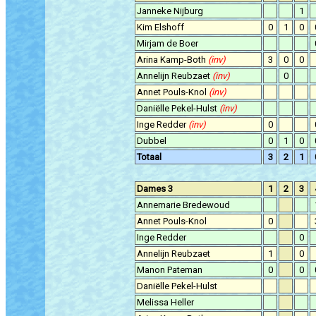
Janneke Nijburg
1
Kim Elshoff
0
1
0
Mirjam de Boer
Arina Kamp-Both
(inv)
3
0
0
Annelijn Reubzaet
(inv)
0
Annet Pouls-Knol
(inv)
Daniëlle Pekel-Hulst
(inv)
Inge Redder
(inv)
0
Dubbel
0
1
0
Totaal
3
2
1
Dames 3
1
2
3
Annemarie Bredewoud
Annet Pouls-Knol
0
Inge Redder
0
Annelijn Reubzaet
1
0
Manon Pateman
0
0
Daniëlle Pekel-Hulst
Melissa Heller