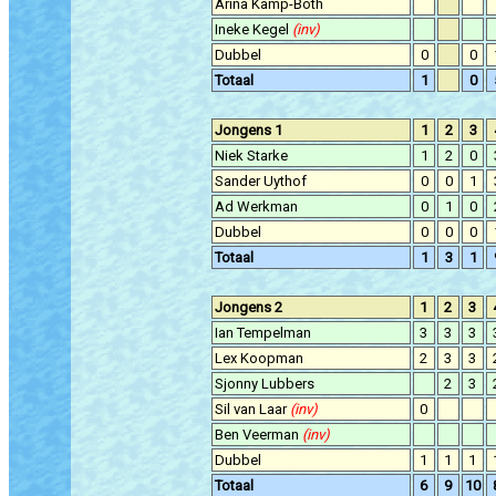
Arina Kamp-Both
Ineke Kegel
(inv)
Dubbel
0
0
Totaal
1
0
Jongens 1
1
2
3
Niek Starke
1
2
0
Sander Uythof
0
0
1
Ad Werkman
0
1
0
Dubbel
0
0
0
Totaal
1
3
1
Jongens 2
1
2
3
Ian Tempelman
3
3
3
Lex Koopman
2
3
3
Sjonny Lubbers
2
3
Sil van Laar
(inv)
0
Ben Veerman
(inv)
Dubbel
1
1
1
Totaal
6
9
10