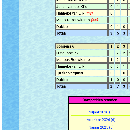
Johan van der Klis
0
1
1
Hanneke van Eijk
(inv)
0
Manouk Bouwkamp
(inv)
Dubbel
0
1
0
Totaal
3
5
3
Jongens 6
1
2
3
Niek Esselink
2
2
Manouk Bouwkamp
1
2
Hanneke van Eijk
0
3
1
Tjitske Vergunst
0
0
Dubbel
1
0
0
Totaal
2
7
3
Competities standen
Najaar 2026 (5)
Voorjaar 2026 (6)
Najaar 2025 (5)