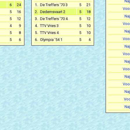
Naj
6
24
1.
De Treffers '70 3
5
21
Voor
5
16
2.
Dedemsvaart 2
5
18
Naj
5
12
3.
De Treffers '70 4
5
12
Voor
4
9
4.
TTV Vries 3
5
10
Naj
5
8
5.
TTV Vries 4
5
10
Voor
5
6
6.
Olympia '54 1
5
4
Naj
Voor
Naj
Voor
Naj
Voor
Naj
Voo
Naj