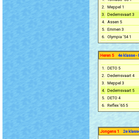
2.
Meppel 1
3.
Dedemsvaart 3
4.
Assen 5
5.
Emmen 3
6.
Olympia '54 1
Heren 5
4e klasse - 
1.
DETO 5
2.
Dedemsvaart 4
3.
Meppel 3
4.
Dedemsvaart 5
5.
DETO 4
6.
Reflex '65 5
Jongens 1
2e klasse