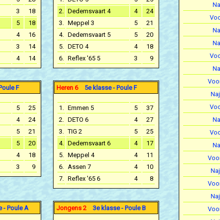
Na
3
18
2.
Dedemsvaart 4
4
24
Voo
5
18
3.
Meppel 3
5
21
Na
4
16
4.
Dedemsvaart 5
5
20
Na
3
14
5.
DETO 4
4
18
Voo
4
14
6.
Reflex '65 5
3
9
Na
Voor
Poule F
Heren 6
5e klasse - Poule F
Naj
Voo
5
25
1.
Emmen 5
5
37
4
24
2.
DETO 6
4
27
Na
5
21
3.
TIG 2
5
25
Voo
5
20
4.
Dedemsvaart 6
4
17
Na
4
18
5.
Meppel 4
4
11
Voor
3
9
6.
Assen 7
4
10
Naj
7.
Reflex '65 6
4
8
Voor
Naj
 - Poule A
Jongens 2
3e klasse - Poule B
Voor