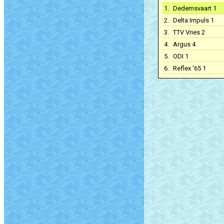
1.
Dedemsvaart 1
2.
Delta Impuls 1
3.
TTV Vries 2
4.
Argus 4
5.
ODI 1
6.
Reflex '65 1