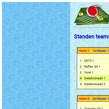
Standen team
Heren 1
1e klasse - 
1.
DETO 1
2.
Reflex '65 1
3.
Oost 1
4.
Dedemsvaart 1
5.
Dedemsvaart 2
Heren 3
2e klasse - 
1.
Tornado '65 1