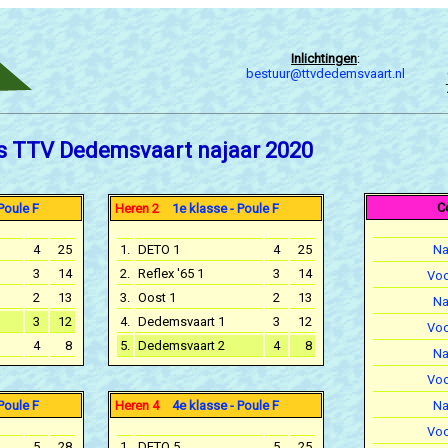
Inlichtingen
:
bestuur@ttvdedemsvaart.nl
s TTV Dedemsvaart najaar 2020
C
Poule F
Heren 2
1e klasse - Poule F
4
25
1.
DETO 1
4
25
Na
3
14
2.
Reflex '65 1
3
14
Voo
2
13
3.
Oost 1
2
13
Na
3
12
4.
Dedemsvaart 1
3
12
Voo
4
8
5.
Dedemsvaart 2
4
8
Na
Voo
Poule F
Heren 4
4e klasse - Poule F
Na
Voo
5
28
1.
DETO 5
5
25