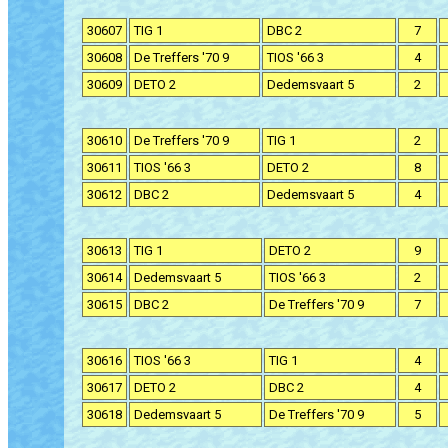
30607
TIG 1
DBC 2
7
30608
De Treffers '70 9
TIOS '66 3
4
30609
DETO 2
Dedemsvaart 5
2
30610
De Treffers '70 9
TIG 1
2
30611
TIOS '66 3
DETO 2
8
30612
DBC 2
Dedemsvaart 5
4
30613
TIG 1
DETO 2
9
30614
Dedemsvaart 5
TIOS '66 3
2
30615
DBC 2
De Treffers '70 9
7
30616
TIOS '66 3
TIG 1
4
30617
DETO 2
DBC 2
4
30618
Dedemsvaart 5
De Treffers '70 9
5