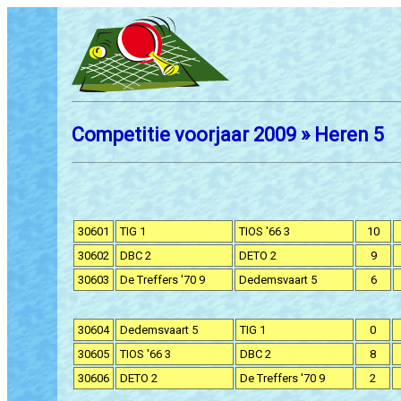
Competitie voorjaar 2009 » Heren 5
30601
TIG 1
TIOS '66 3
10
30602
DBC 2
DETO 2
9
30603
De Treffers '70 9
Dedemsvaart 5
6
30604
Dedemsvaart 5
TIG 1
0
30605
TIOS '66 3
DBC 2
8
30606
DETO 2
De Treffers '70 9
2