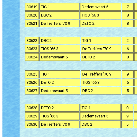
30619
TIG 1
Dedemsvaart 5
7
30620
DBC 2
TIOS '66 3
8
30621
De Treffers '70 9
DETO 2
8
30622
DBC 2
TIG 1
2
30623
TIOS '66 3
De Treffers '70 9
6
30624
Dedemsvaart 5
DETO 2
8
30625
TIG 1
De Treffers '70 9
9
30626
DETO 2
TIOS '66 3
5
30627
Dedemsvaart 5
DBC 2
5
30628
DETO 2
TIG 1
0
30629
TIOS '66 3
Dedemsvaart 5
9
30630
De Treffers '70 9
DBC 2
5