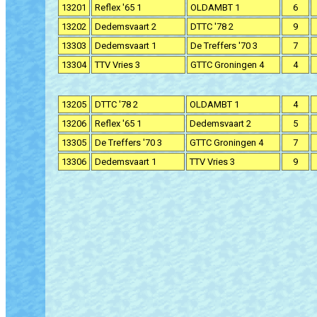
13201
Reflex '65 1
OLDAMBT 1
6
13202
Dedemsvaart 2
DTTC '78 2
9
13303
Dedemsvaart 1
De Treffers '70 3
7
13304
TTV Vries 3
GTTC Groningen 4
4
13205
DTTC '78 2
OLDAMBT 1
4
13206
Reflex '65 1
Dedemsvaart 2
5
13305
De Treffers '70 3
GTTC Groningen 4
7
13306
Dedemsvaart 1
TTV Vries 3
9