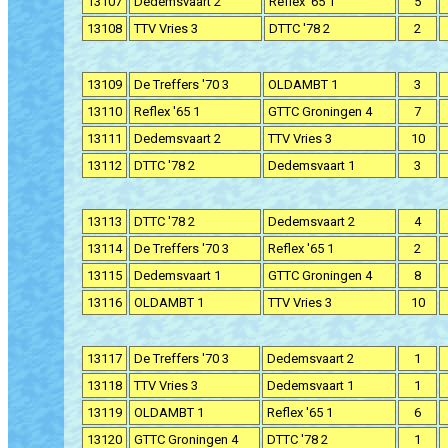
13107
Dedemsvaart 2
Reflex '65 1
5
13108
TTV Vries 3
DTTC '78 2
2
13109
De Treffers '70 3
OLDAMBT 1
3
13110
Reflex '65 1
GTTC Groningen 4
7
13111
Dedemsvaart 2
TTV Vries 3
10
13112
DTTC '78 2
Dedemsvaart 1
3
13113
DTTC '78 2
Dedemsvaart 2
4
13114
De Treffers '70 3
Reflex '65 1
2
13115
Dedemsvaart 1
GTTC Groningen 4
8
13116
OLDAMBT 1
TTV Vries 3
10
13117
De Treffers '70 3
Dedemsvaart 2
1
13118
TTV Vries 3
Dedemsvaart 1
1
13119
OLDAMBT 1
Reflex '65 1
6
13120
GTTC Groningen 4
DTTC '78 2
1