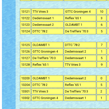
13121
TTV Vries 3
GTTC Groningen 4
10
13122
Dedemsvaart 1
Reflex '65 1
3
13123
Dedemsvaart 2
OLDAMBT 1
6
13124
DTTC '78 2
De Treffers '70 3
5
13125
OLDAMBT 1
DTTC '78 2
7
13126
GTTC Groningen 4
Dedemsvaart 2
1
13127
De Treffers '70 3
Dedemsvaart 1
5
13128
Reflex '65 1
TTV Vries 3
9
13203
OLDAMBT 1
Dedemsvaart 2
0
13204
DTTC '78 2
Reflex '65 1
5
13301
TTV Vries 3
De Treffers '70 3
2
13302
GTTC Groningen 4
Dedemsvaart 1
1