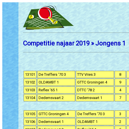
Competitie najaar 2019 » Jongens 1
13101
De Treffers '70 3
TTV Vries 3
8
13102
OLDAMBT 1
GTTC Groningen 4
9
13103
Reflex '65 1
DTTC '78 2
4
13104
Dedemsvaart 2
Dedemsvaart 1
7
13105
GTTC Groningen 4
De Treffers '70 3
3
13106
Dedemsvaart 1
OLDAMBT 1
2