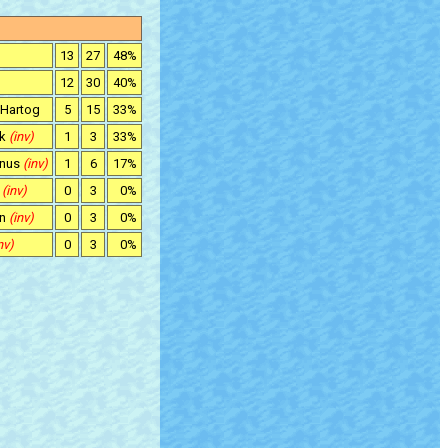
13
27
48%
12
30
40%
 Hartog
5
15
33%
nk
(inv)
1
3
33%
anus
(inv)
1
6
17%
n
(inv)
0
3
0%
an
(inv)
0
3
0%
nv)
0
3
0%