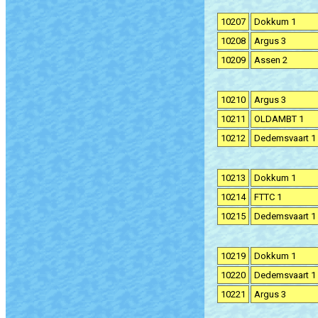
10207
Dokkum 1
10208
Argus 3
10209
Assen 2
10210
Argus 3
10211
OLDAMBT 1
10212
Dedemsvaart 1
10213
Dokkum 1
10214
FTTC 1
10215
Dedemsvaart 1
10219
Dokkum 1
10220
Dedemsvaart 1
10221
Argus 3