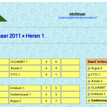
Inlichtingen
:
bestuur@ttvdedemsvaart.nl
aar 2011 » Heren 1
OLDAMBT 1
4
6
Stand 1e Noord
Assen 2
6
4
@
Argus 3
FTTC 1
9
1
@
FTTC 1
@
Assen 2
@
OLDAMBT 
Dokkum 1
7
3
@
Dokkum 1
Dedemsvaart 1
5
5
@
Dedemsvaa
Argus 3
3
7