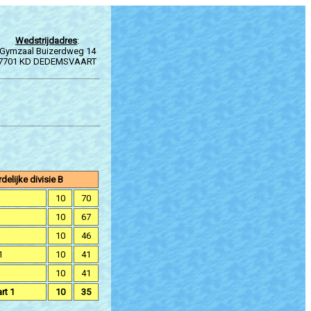
Wedstrijdadres
:
Gymzaal Buizerdweg 14
7701 KD DEDEMSVAART
elijke divisie B
10
70
10
67
10
46
1
10
41
10
41
rt 1
10
35