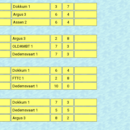
Dokkum 1
3
7
Argus 3
6
4
Assen 2
6
4
Argus 3
2
8
OLDAMBT 1
7
3
Dedemsvaart 1
7
3
Dokkum 1
6
4
FTTC 1
2
8
Dedemsvaart 1
10
0
Dokkum 1
7
3
Dedemsvaart 1
5
5
Argus 3
8
2