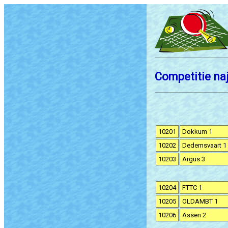
Competitie naj
10201
Dokkum 1
10202
Dedemsvaart 1
10203
Argus 3
10204
FTTC 1
10205
OLDAMBT 1
10206
Assen 2