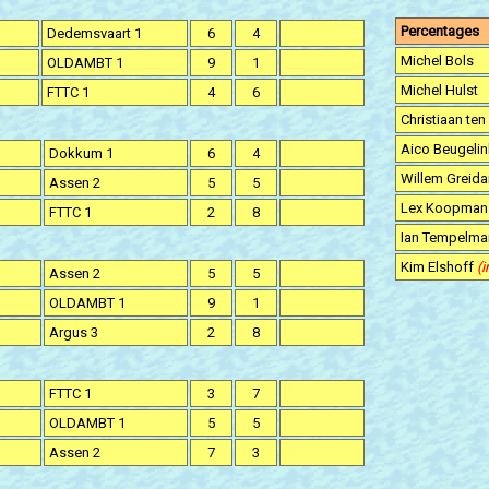
Percentages
Dedemsvaart 1
6
4
Michel Bols
OLDAMBT 1
9
1
Michel Hulst
FTTC 1
4
6
Christiaan ten
Aico Beugeli
Dokkum 1
6
4
Willem Greid
Assen 2
5
5
Lex Koopma
FTTC 1
2
8
Ian Tempelm
Kim Elshoff
(i
Assen 2
5
5
OLDAMBT 1
9
1
Argus 3
2
8
FTTC 1
3
7
OLDAMBT 1
5
5
Assen 2
7
3