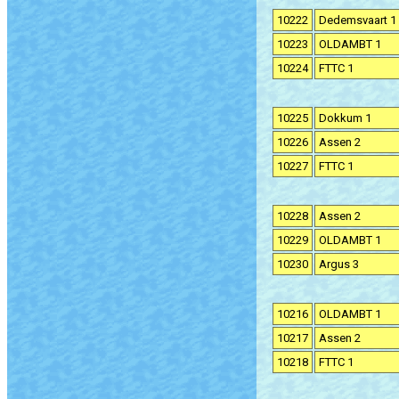
10222
Dedemsvaart 1
10223
OLDAMBT 1
10224
FTTC 1
10225
Dokkum 1
10226
Assen 2
10227
FTTC 1
10228
Assen 2
10229
OLDAMBT 1
10230
Argus 3
10216
OLDAMBT 1
10217
Assen 2
10218
FTTC 1