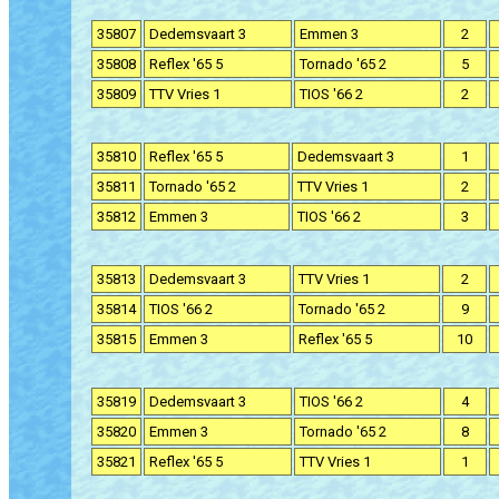
35807
Dedemsvaart 3
Emmen 3
2
35808
Reflex '65 5
Tornado '65 2
5
35809
TTV Vries 1
TIOS '66 2
2
35810
Reflex '65 5
Dedemsvaart 3
1
35811
Tornado '65 2
TTV Vries 1
2
35812
Emmen 3
TIOS '66 2
3
35813
Dedemsvaart 3
TTV Vries 1
2
35814
TIOS '66 2
Tornado '65 2
9
35815
Emmen 3
Reflex '65 5
10
35819
Dedemsvaart 3
TIOS '66 2
4
35820
Emmen 3
Tornado '65 2
8
35821
Reflex '65 5
TTV Vries 1
1