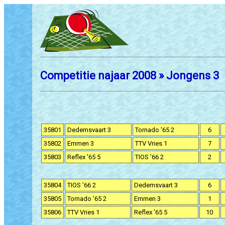
Competitie najaar 2008 » Jongens 3
35801
Dedemsvaart 3
Tornado '65 2
6
35802
Emmen 3
TTV Vries 1
7
35803
Reflex '65 5
TIOS '66 2
2
35804
TIOS '66 2
Dedemsvaart 3
6
35805
Tornado '65 2
Emmen 3
1
35806
TTV Vries 1
Reflex '65 5
10