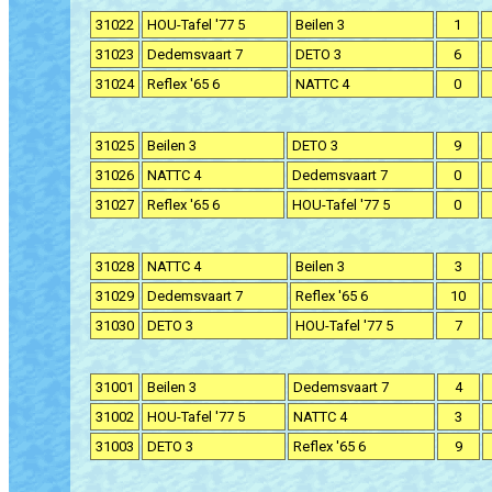
31022
HOU-Tafel '77 5
Beilen 3
1
31023
Dedemsvaart 7
DETO 3
6
31024
Reflex '65 6
NATTC 4
0
31025
Beilen 3
DETO 3
9
31026
NATTC 4
Dedemsvaart 7
0
31027
Reflex '65 6
HOU-Tafel '77 5
0
31028
NATTC 4
Beilen 3
3
31029
Dedemsvaart 7
Reflex '65 6
10
31030
DETO 3
HOU-Tafel '77 5
7
31001
Beilen 3
Dedemsvaart 7
4
31002
HOU-Tafel '77 5
NATTC 4
3
31003
DETO 3
Reflex '65 6
9