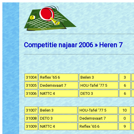
Competitie najaar 2006 » Heren 7
31004
Reflex '65 6
Beilen 3
3
31005
Dedemsvaart 7
HOU-Tafel '77 5
6
31006
NATTC 4
DETO 3
6
31007
Beilen 3
HOU-Tafel '77 5
10
31008
DETO 3
Dedemsvaart 7
0
31009
NATTC 4
Reflex '65 6
9